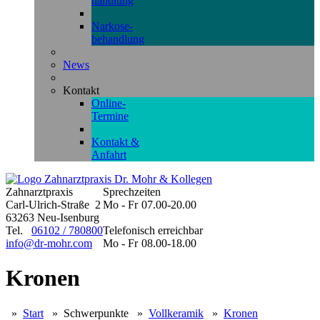
handlung
Narkose-
behandlung
News
Kontakt
Online-
Termine
Kontakt &
Anfahrt
Zahnarztpraxis
Sprechzeiten
Carl-Ulrich-Straße 2
Mo - Fr
07.00-20.00
63263 Neu-Isenburg
Tel.
06102 / 780800
Telefonisch erreichbar
info@dr-mohr.com
Mo - Fr
08.00-18.00
Kronen
»
Start
»
Schwerpunkte
»
Vollkeramik
»
Kronen