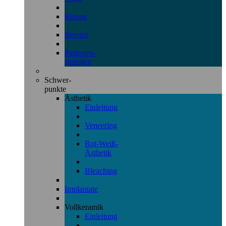
Räume
Service
Patienten-
stimmen
Schwer-
punkte
Ästhetik
Einleitung
Veneering
Rot-Weiß-
Ästhetik
Bleaching
Implantate
Vollkeramik
Einleitung