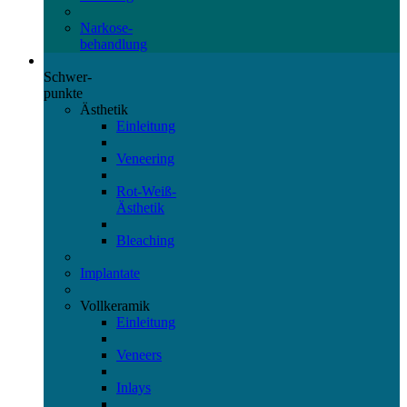
Narkose-
behandlung
Schwer-
punkte
Ästhetik
Einleitung
Veneering
Rot-Weiß-
Ästhetik
Bleaching
Implantate
Vollkeramik
Einleitung
Veneers
Inlays