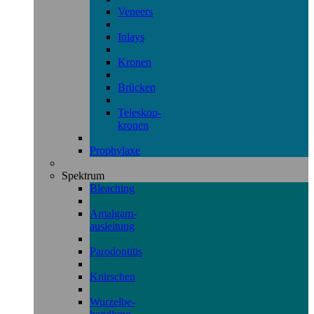
Veneers
Inlays
Kronen
Brücken
Teleskop-
kronen
Prophylaxe
Spektrum
Bleaching
Amalgam-
ausleitung
Parodontitis
Knirschen
Wurzelbe-