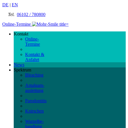
DE
|
EN
Tel.
06102 / 780800
Online-Termine
Kontakt
Online-
Termine
Kontakt &
Anfahrt
News
Spektrum
Bleaching
Amalgam-
ausleitung
Parodontitis
Knirschen
Wurzelbe-
handlung